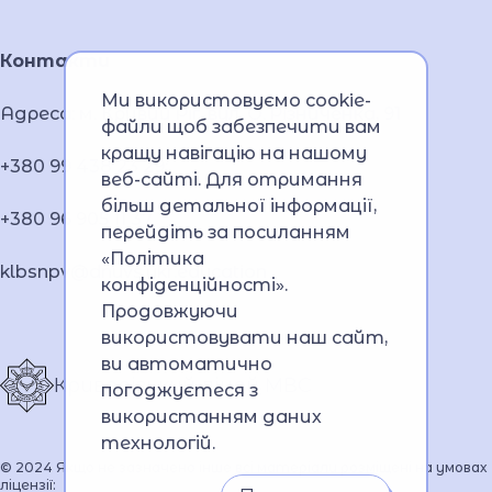
Контакти
Ми використовуємо cookie-
Адреса: м. Кривий Ріг, вул. О. Різниченка, 91
файли щоб забезпечити вам
кращу навігацію на нашому
+380 99 438 23 29;
веб-сайті. Для отримання
більш детальної інформації,
+380 96 905 11 37
перейдіть за посиланням
«Політика
klbsnpv@dnuvs.ukr.education
конфіденційності»
.
Продовжуючи
використовувати наш сайт,
ви автоматично
Криворізький ліцей МВС
погоджуєтеся з
використанням даних
технологій.
© 2024 Якщо не зазначено інше всі матеріали розміщені на умовах
ліцензії: