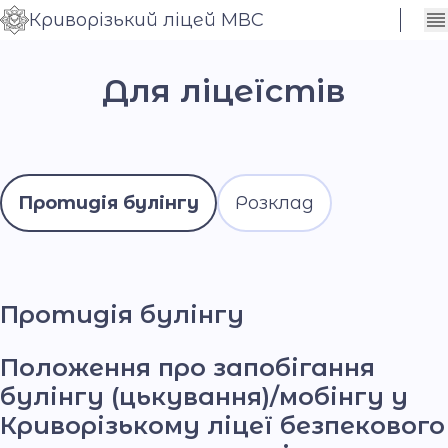
Криворізький ліцей МВС
Сховати
Контраст
налаштування
Для ліцеїстів
Шрифт
Протидія булінгу
Розклад
Протидія булінгу
Положення про запобігання
булінгу (цькування)/мобінгу у
Криворізькому ліцеї безпекового